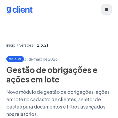
next-wp starter
Toggl
Início
Versões
2.8.21
31 de maio de 2026
v
2.8.21
Gestão de obrigações e
ações em lote
Novo módulo de gestão de obrigações, ações
em lote no cadastro de clientes, seletor de
pastas para documentos e filtros avançados
nos relatórios.